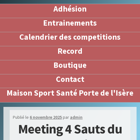
Adhésion
Entrainements
Calendrier des competitions
Record
Boutique
Contact
Maison Sport Santé Porte de l'Isère
Publié le
6 novembre 2025
par
admin
Meeting 4 Sauts du