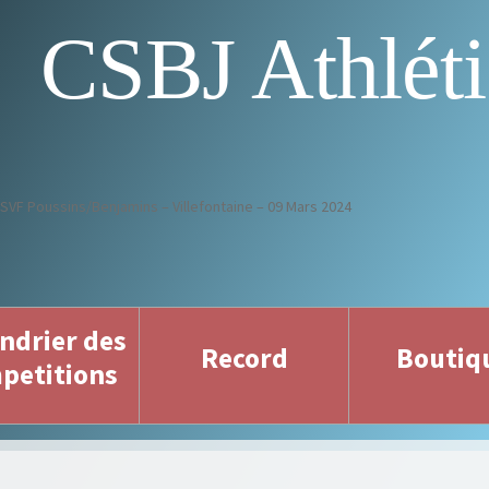
CSBJ Athlét
 ASVF Poussins/Benjamins – Villefontaine – 09 Mars 2024
ndrier des
Record
Boutiq
petitions