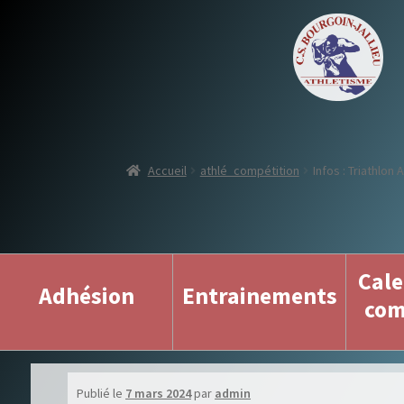
Accueil
athlé_compétition
Infos : Triathlon
Cale
Adhésion
Entrainements
com
Publié le
7 mars 2024
par
admin