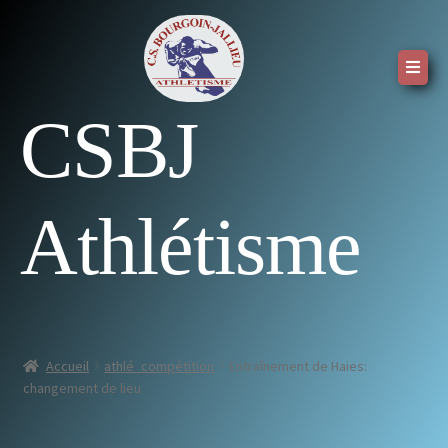
CSBJ
Athlétisme
Accueil
athlé_compétition
Entraînement de Haies:
changement de lieu