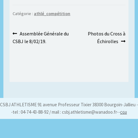
Catégorie :
athlé_compétition
Navigation
Article
Article
Assemblée Générale du
Photos du Cross à
précédent :
suivant :
CSBJ le 8/02/19.
Échirolles
de
l’article
CSBJ ATHLETISME 91 avenue Professeur Tixier 38300 Bourgoin-Jallieu -
-tel : 04-74-43-88-92 / mail : csbj.athletisme@wanadoo.fr--
CGU