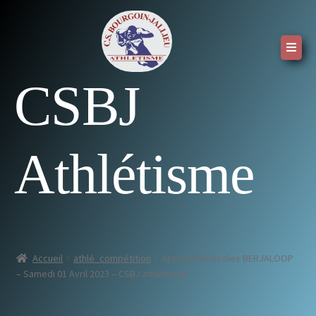
CSBJ
Athlétisme
Accueil
athlé_compétition
Appel à Bénévoles BERJALOOP
– Samedi 01 Avril 2023 – CSBJ athlétisme