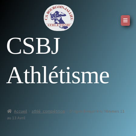
CSBJ
Athlétisme
Accueil
athlé_compétition
Stages Benjamins/ Minimes 11
au 13 Avril