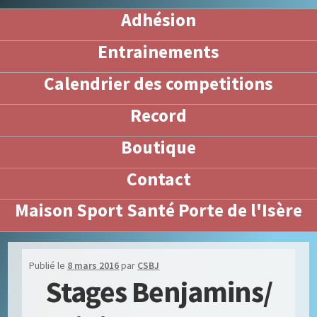
Adhésion
Entrainements
Calendrier des competitions
Record
Boutique
Contact
Maison Sport Santé Porte de l'Isère
Publié le
8 mars 2016
par
CSBJ
Stages Benjamins/