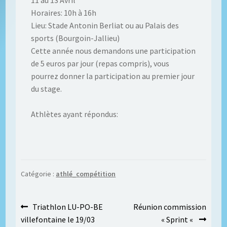
11 au 13 Avril
Horaires: 10h à 16h
Lieu: Stade Antonin Berliat ou au Palais des
sports (Bourgoin-Jallieu)
Cette année nous demandons une participation
de 5 euros par jour (repas compris), vous
pourrez donner la participation au premier jour
du stage.
Athlètes ayant répondus:
Catégorie :
athlé_compétition
Navigation
Article
Article
Triathlon LU-PO-BE
Réunion commission
précédent :
suivant :
villefontaine le 19/03
« Sprint «