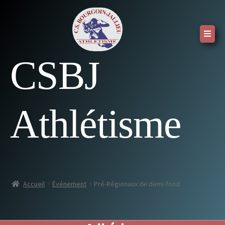
CSBJ
Athlétisme
Accueil
Événement
Pré-Régionaux de demi-fond