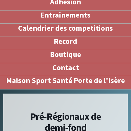
Adhésion
Entrainements
Calendrier des competitions
Record
Boutique
Contact
Maison Sport Santé Porte de l'Isère
Pré-Régionaux de
demi-fond