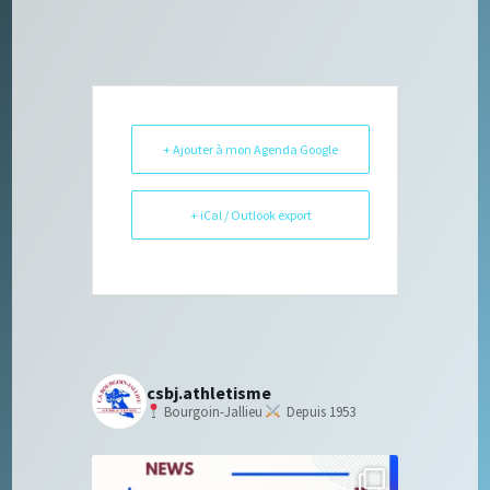
+ Ajouter à mon Agenda Google
+ iCal / Outlook export
csbj.athletisme
Bourgoin-Jallieu
Depuis 1953