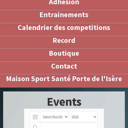
Adhésion
Entrainements
Calendrier des competitions
Record
Boutique
Contact
Maison Sport Santé Porte de l'Isère
Events