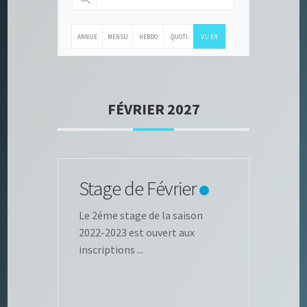
ANNUE
MENSU
HEBDO
QUOTI
VU EN
LLE
ELLE
MADAI
DIENN
LISTE
RE
E
FÉVRIER 2027
Stage de Février
Le 2éme stage de la saison
2022-2023 est ouvert aux
inscriptions
...