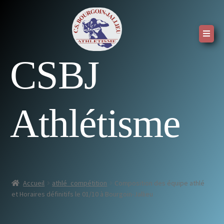
CSBJ
Athlétisme
Accueil
athlé_compétition
Composition des équipe athlé
et Horaires définitifs le 01/10 à Bourgoin-Jallieu