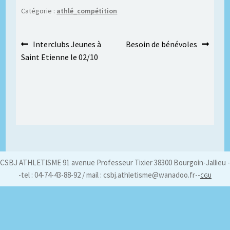
Catégorie :
athlé_compétition
Navigation
Article
Article
Interclubs Jeunes à
Besoin de bénévoles
précédent :
suivant :
Saint Etienne le 02/10
de
l’article
CSBJ ATHLETISME 91 avenue Professeur Tixier 38300 Bourgoin-Jallieu -
-tel : 04-74-43-88-92 / mail : csbj.athletisme@wanadoo.fr--
CGU