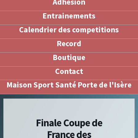
Adhésion
Entrainements
Calendrier des competitions
Record
Boutique
Contact
Maison Sport Santé Porte de l'Isère
Finale Coupe de
France des