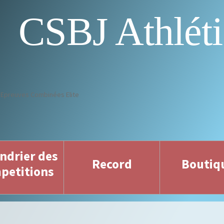
CSBJ Athlét
 Epreuves Combinées Elite
ndrier des
Record
Boutiq
petitions