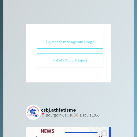
+ Ajouter à mon Agenda Google
+ iCal / Outlook export
csbj.athletisme
Bourgoin-Jallieu
Depuis 1953