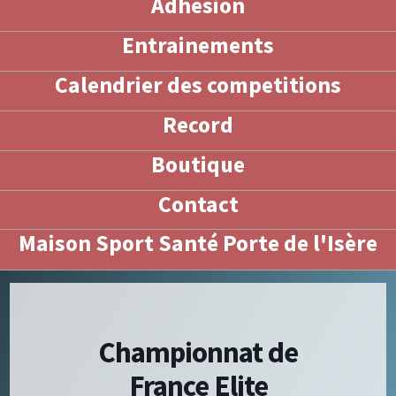
Adhésion
Entrainements
Calendrier des competitions
Record
Boutique
Contact
Maison Sport Santé Porte de l'Isère
Championnat de
France Elite